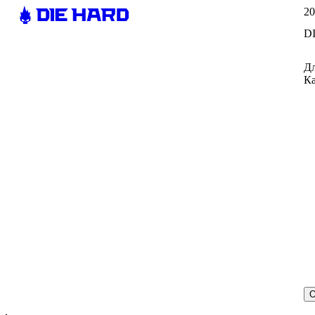
20
D
Дл
Ка
О