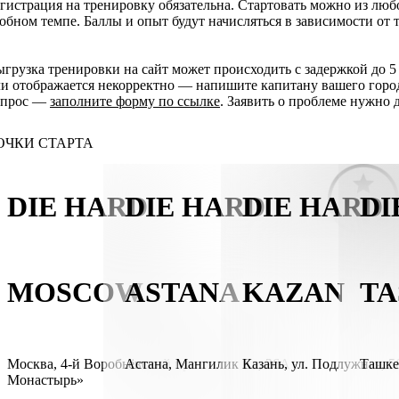
гистрация на тренировку обязательна. Стартовать можно из люб
обном темпе. Баллы и опыт будут начисляться в зависимости от 
грузка тренировки на сайт может происходить с задержкой до 5 
и отображается некорректно — напишите капитану вашего горо
опрос —
заполните форму по ссылке
. Заявить о проблеме нужно 
ОЧКИ СТАРТА
DIE HARD
DIE HARD
DIE HARD
DI
MOSCOW
ASTANA
KAZAN
TA
Москва
,
4-й Воробьёвский проезд, «Беговой
Астана
,
Мангилик Ел, 26А
Казань
,
ул. Подлужная, 5
Ташке
Монастырь»