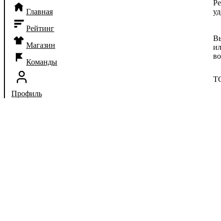
Ре
Главная
уд
Рейтинг
Вы
Магазин
ил
в
Команды
Т
Профиль