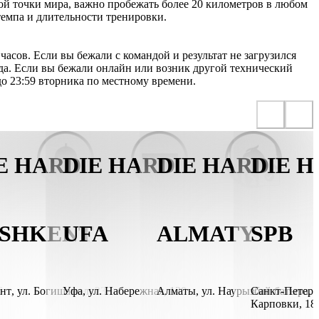
ой точки мира, важно пробежать более 20 километров в любом 
темпа и длительности тренировки.
часов. Если вы бежали с командой и результат не загрузился
да. Если вы бежали онлайн или возник другой технический
до 23:59 вторника по местному времени.
E HARD
DIE HARD
DIE HARD
DIE 
SHKENT
UFA
ALMATY
SPB
6
нт
,
ул. Богишамол, 232в. Оранжерея
Уфа
,
ул. Набережная, 120
Алматы
,
ул. Наурызбай батыра, 
Санкт-Петерб
Карповки, 18