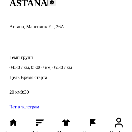
ASTANA
Астана
,
Мангилик Ел, 26А
К
Темп групп
Т
04:30 / км
,
05:00 / км
,
05:30 / км
0
Цель
Время старта
Ц
20 км
8:30
2
Чат в телеграм
Ч
Маршрут тренировки
Подробнее о команде
П